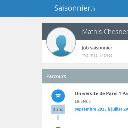
Saisonnier
.fr
Mathis Chesne
Job saisonnier
Yvelines
,
France
Parcours
Université de Paris 1 
LICENCE
septembre 2023 à juillet 2
3 ans