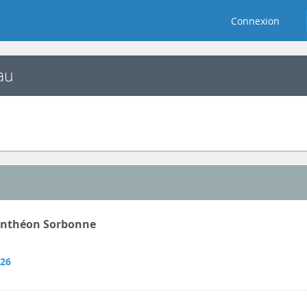
Connexion
au
Panthéon Sorbonne
026