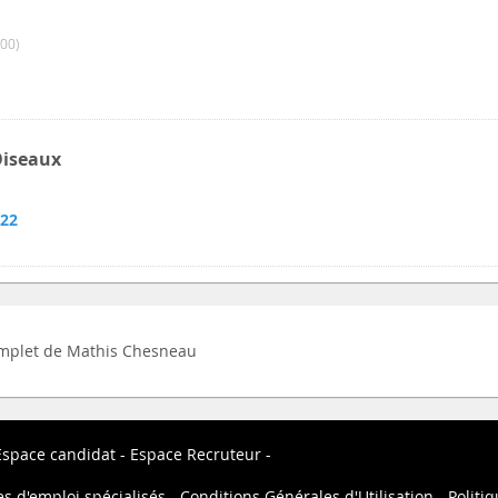
00)
Oiseaux
022
 complet de Mathis Chesneau
Espace candidat
Espace Recruteur
es d'emploi spécialisés
Conditions Générales d'Utilisation
Politiq