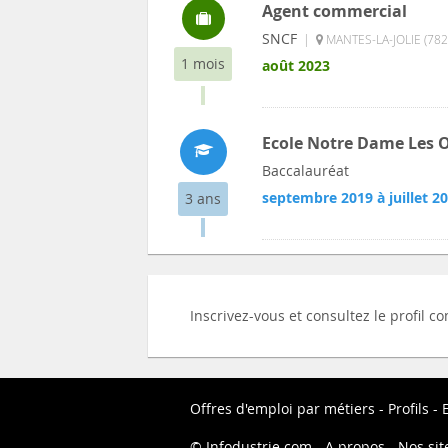
Agent commercial
SNCF
|
MANTES-LA-JOLIE (782
1 mois
août 2023
Ecole Notre Dame Les 
Baccalauréat
septembre 2019 à juillet 2
3 ans
Inscrivez-vous et consultez le profil
Offres d'emploi par métiers
Profils
Infodustrie.com
A propos
Nos sit