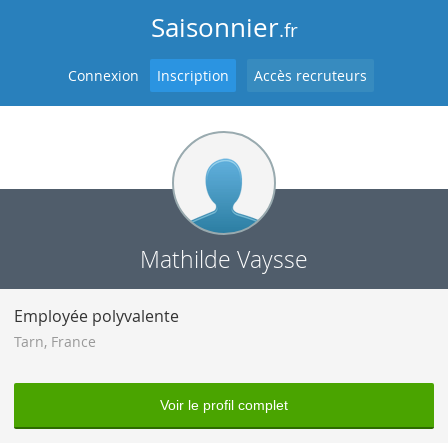
Saisonnier
.fr
Connexion
Inscription
Accès recruteurs
Mathilde Vaysse
Employée polyvalente
Tarn
,
France
Voir le profil complet