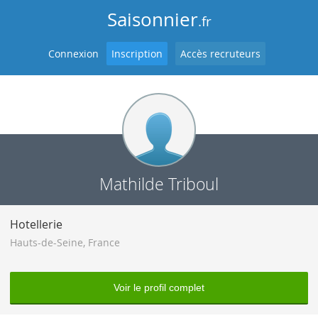
Saisonnier
.fr
Connexion
Inscription
Accès recruteurs
Mathilde Triboul
Hotellerie
Hauts-de-Seine
,
France
Voir le profil complet