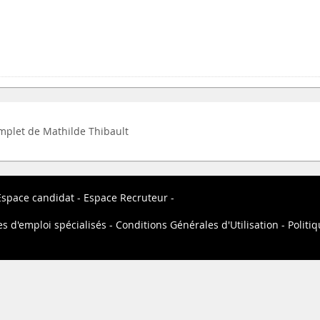
complet de Mathilde Thibault
Espace candidat
Espace Recruteur
es d'emploi spécialisés
Conditions Générales d'Utilisation
Politiq