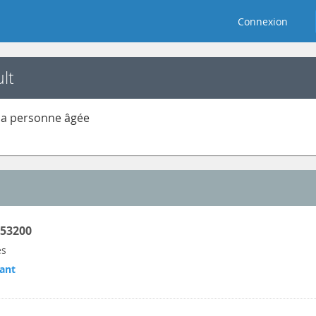
Connexion
lt
 la personne âgée
 53200
es
ant