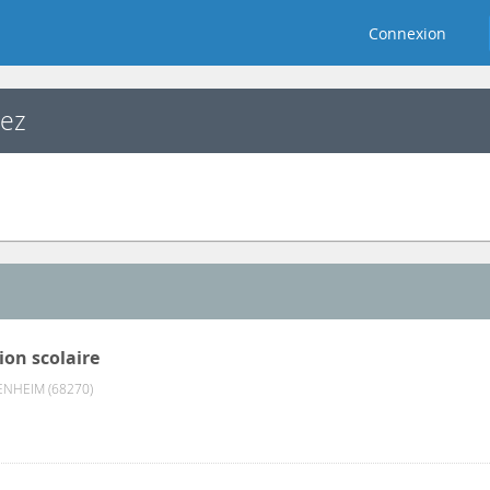
Connexion
hez
ion scolaire
NHEIM (68270)