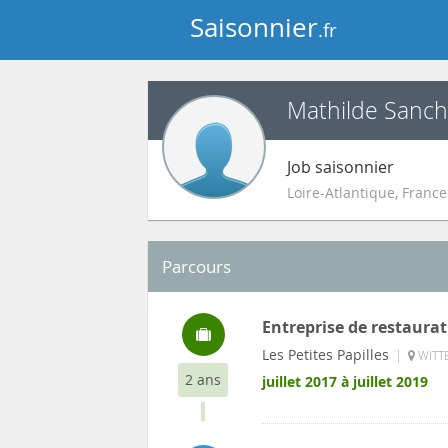
Saisonnier
.fr
Mathilde Sanc
Job saisonnier
Loire-Atlantique
,
France
Parcours
Entreprise de restaurat
Les Petites Papilles
|
WITTE
2 ans
juillet 2017 à juillet 2019