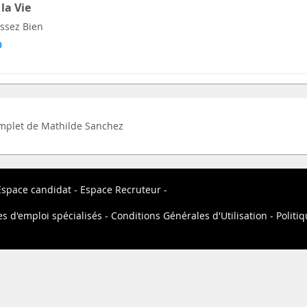
la Vie
Assez Bien
9
complet de Mathilde Sanchez
Espace candidat
Espace Recruteur
es d'emploi spécialisés
Conditions Générales d'Utilisation
Politiq