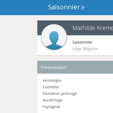
Saisonnier
.fr
Mathilde Krem
Saisonnier
Liège
,
Belgique
Présentation
Vendanges
Cueillette
Formation jardinage
Maraîchage
Paysagiste