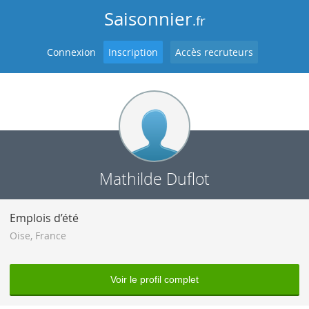
Saisonnier
.fr
Connexion
Inscription
Accès recruteurs
Mathilde Duflot
Emplois d’été
Oise
,
France
Voir le profil complet