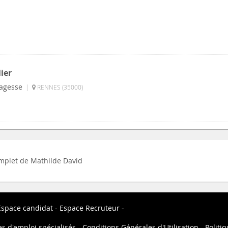
ier
Sagesse
|
RENNES (35000)
complet de Mathilde David
Espace candidat
Espace Recruteur
es d'emploi spécialisés
Conditions Générales d'Utilisation
Politiq