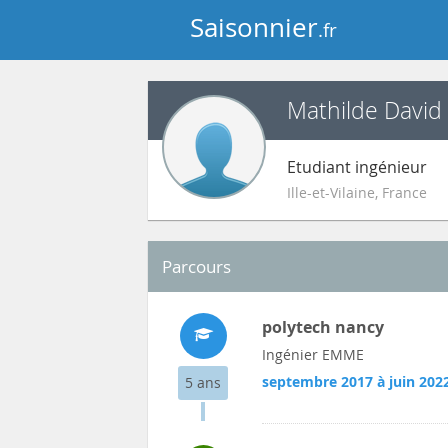
Saisonnier
.fr
Mathilde David
Etudiant ingénieur
Ille-et-Vilaine
,
France
Parcours
polytech nancy
Ingénier EMME
septembre 2017 à juin 202
5 ans