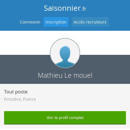
Saisonnier
.fr
Connexion
Inscription
Accès recruteurs
Mathieu Le mouel
Tout poste
Finistère
,
France
Voir le profil complet