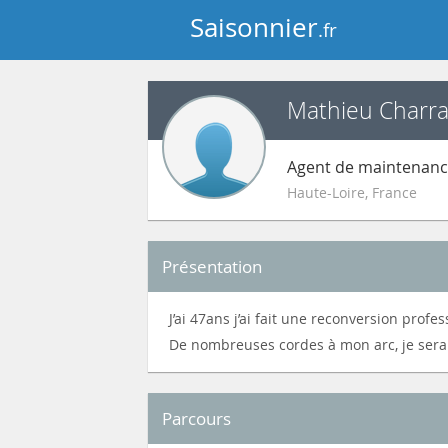
Saisonnier
.fr
Mathieu Charra
Agent de maintenan
Haute-Loire
,
France
Présentation
J’ai 47ans j’ai fait une reconversion profes
De nombreuses cordes à mon arc, je serai
Parcours