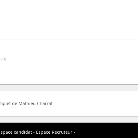
20)
complet de Mathieu Charrat
Espace candidat
Espace Recruteur