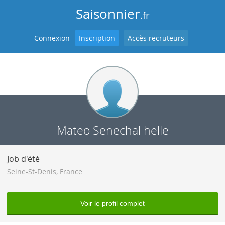
Saisonnier
.fr
Connexion
Inscription
Accès recruteurs
Mateo Senechal helle
Job d'été
Seine-St-Denis
,
France
Voir le profil complet