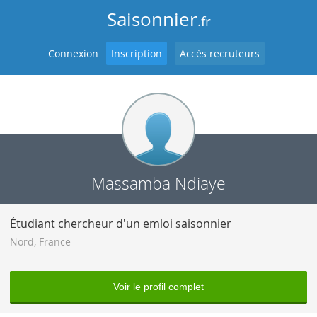
Saisonnier
.fr
Connexion
Inscription
Accès recruteurs
Massamba Ndiaye
Étudiant chercheur d'un emloi saisonnier
Nord
,
France
Voir le profil complet