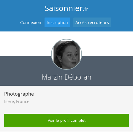
Saisonnier
.fr
Connexion
Inscription
Accès recruteurs
Marzin Déborah
Photographe
Isère
,
France
Voir le profil complet