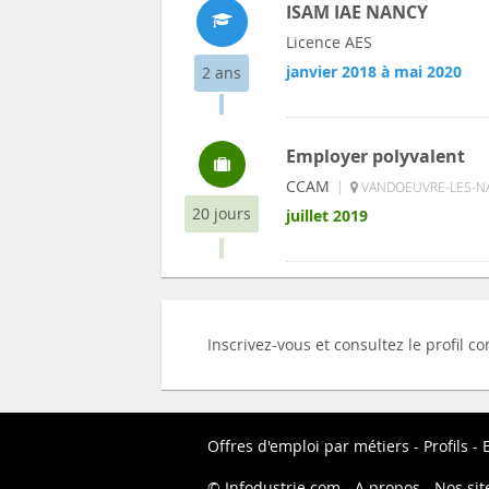
ISAM IAE NANCY
Licence AES
janvier 2018 à mai 2020
2 ans
Employer polyvalent
CCAM
|
VANDOEUVRE-LES-NA
20 jours
juillet 2019
Inscrivez-vous et consultez le profil 
Offres d'emploi par métiers
Profils
Infodustrie.com
A propos
Nos sit