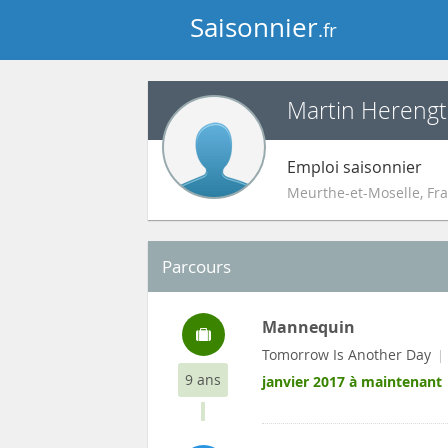
Saisonnier
.fr
Martin Herengt
Emploi saisonnier
Meurthe-et-Moselle
,
Fr
Parcours
Mannequin
Tomorrow Is Another Day
9 ans
janvier 2017 à maintenant