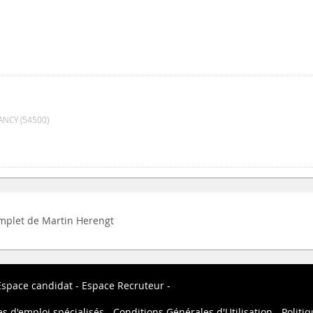
NCY (54500)
complet de Martin Herengt
Espace candidat
Espace Recruteur
es d'emploi spécialisés
Conditions Générales d'Utilisation
Politiq