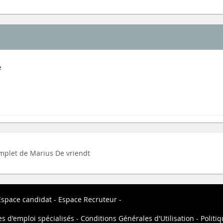
e
complet de Marius De vriendt
Espace candidat
Espace Recruteur
es d'emploi spécialisés
Conditions Générales d'Utilisation
Politiq