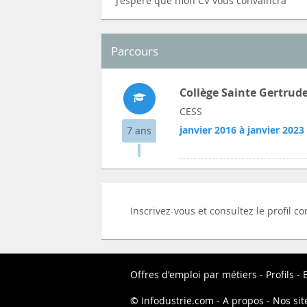
J'espère que mon CV vous convaincra
Parcours
Collège Sainte Gertrud
CESS
janvier 2016 à janvier 2023
7 ans
Inscrivez-vous et consultez le profil 
Offres d'emploi par métiers
Profils
Infodustrie.com
A propos
Nos sit