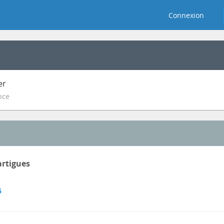
Connexion
er
nce
artigues
6