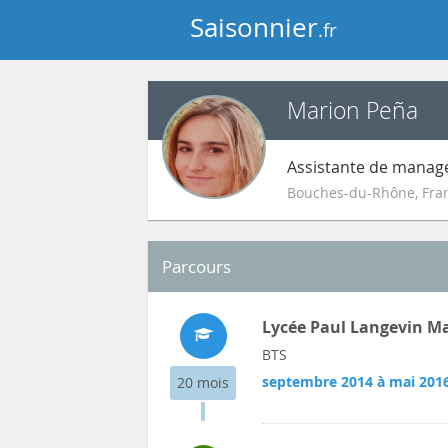
Saisonnier
.fr
Marion Peña
Assistante de manag
Bouches-du-Rhône
,
Fra
Parcours
Lycée Paul Langevin M
BTS
septembre 2014 à mai 201
20 mois