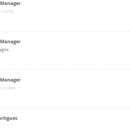
e Manager
(13270)
e Manager
pagne
e Manager
S (13800)
artigues