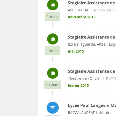
Stagiaire Assistante d
ASCOMETAL
|
FOS-SUR-MER 
1 mois
novembre 2015
Stagiaire Assistante d
IES Bellaguarda, Altea - Es
1 mois
mai 2015
Stagiaire Assistante d
Théâtre de l'Olivier
|
ISTRE
18 jours
février 2015
Lycée Paul Langevin M
BACCALAUREAT Littéraire