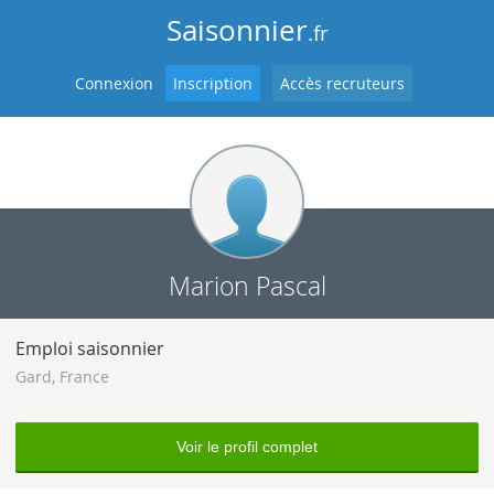
Saisonnier
.fr
Connexion
Inscription
Accès recruteurs
Marion Pascal
Emploi saisonnier
Gard
,
France
Voir le profil complet