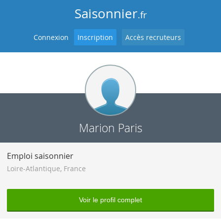
Saisonnier
.fr
Connexion
Inscription
Accès recruteurs
Marion Paris
Emploi saisonnier
Loire-Atlantique
,
France
Voir le profil complet