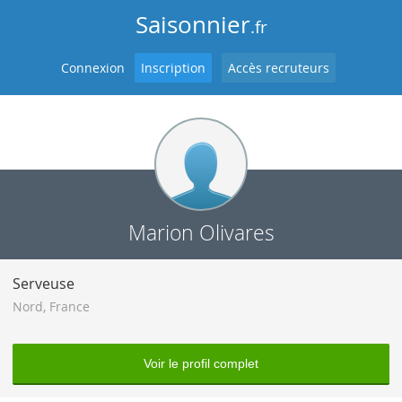
Saisonnier
.fr
Connexion
Inscription
Accès recruteurs
Marion Olivares
Serveuse
Nord
,
France
Voir le profil complet