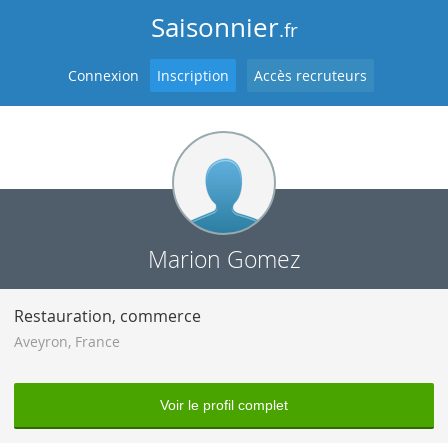
Saisonnier
.fr
Connexion
Inscription
Accès recruteurs
Marion Gomez
Restauration, commerce
Aveyron
,
France
Voir le profil complet