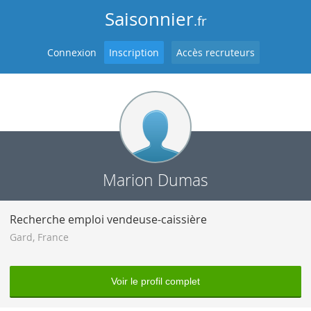
Saisonnier
.fr
Connexion
Inscription
Accès recruteurs
Marion Dumas
Recherche emploi vendeuse-caissière
Gard
,
France
Voir le profil complet