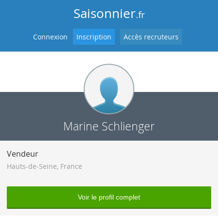
Saisonnier
.fr
Connexion
Inscription
Accès recruteurs
Marine Schlienger
Vendeur
Hauts-de-Seine
,
France
Voir le profil complet