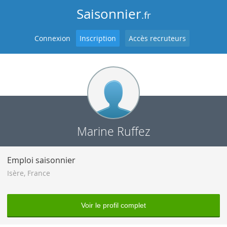
Saisonnier
.fr
Connexion
Inscription
Accès recruteurs
Marine Ruffez
Emploi saisonnier
Isère
,
France
Voir le profil complet