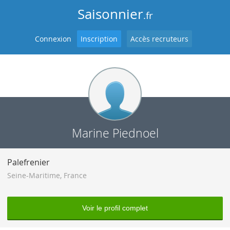
Saisonnier
.fr
Connexion
Inscription
Accès recruteurs
Marine Piednoel
Palefrenier
Seine-Maritime
,
France
Voir le profil complet