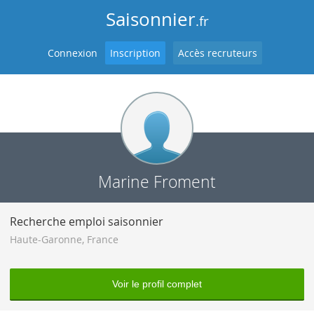
Saisonnier
.fr
Connexion
Inscription
Accès recruteurs
Marine Froment
Recherche emploi saisonnier
Haute-Garonne
,
France
Voir le profil complet