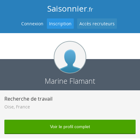
Saisonnier
.fr
Connexion
Inscription
Accès recruteurs
Marine Flamant
Recherche de travail
Oise
,
France
Voir le profil complet