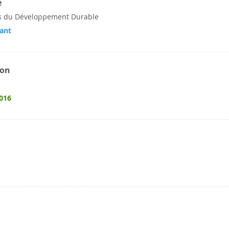
é
s du Développement Durable
ant
ion
2016