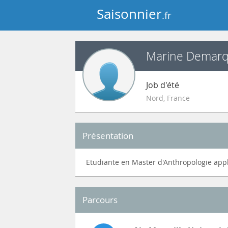
Saisonnier
.fr
Marine Demar
Job d'été
Nord
,
France
Présentation
Etudiante en Master d'Anthropologie appl
Parcours