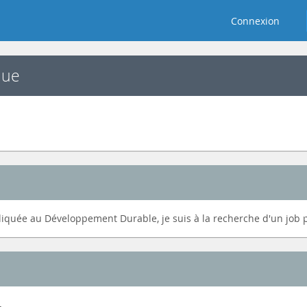
Connexion
que
iquée au Développement Durable, je suis à la recherche d'un job p