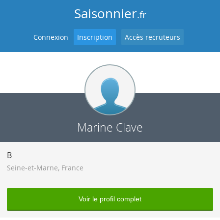
Saisonnier
.fr
Connexion
Inscription
Accès recruteurs
Marine Clave
B
Seine-et-Marne
,
France
Voir le profil complet