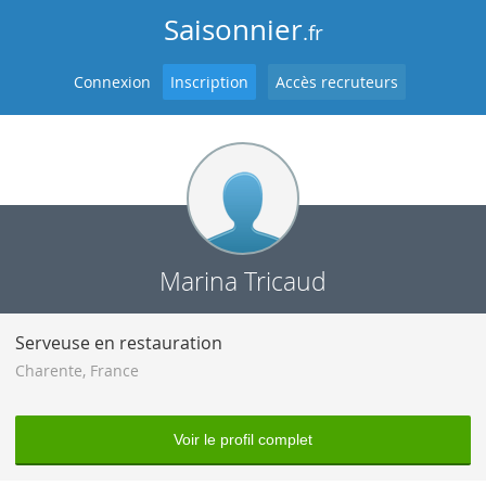
Saisonnier
.fr
Connexion
Inscription
Accès recruteurs
Marina Tricaud
Serveuse en restauration
Charente
,
France
Voir le profil complet