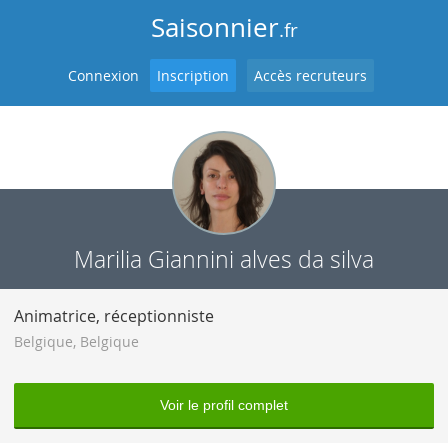
Saisonnier
.fr
Connexion
Inscription
Accès recruteurs
Marilia Giannini alves da silva
Animatrice, réceptionniste
Belgique
,
Belgique
Voir le profil complet