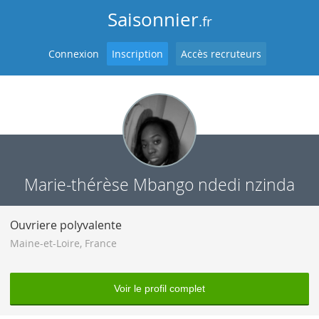
Saisonnier
.fr
Connexion
Inscription
Accès recruteurs
Marie-thérèse Mbango ndedi nzinda
Ouvriere polyvalente
Maine-et-Loire
,
France
Voir le profil complet