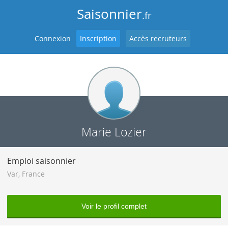
Saisonnier
.fr
Connexion
Inscription
Accès recruteurs
Marie Lozier
Emploi saisonnier
Var
,
France
Voir le profil complet