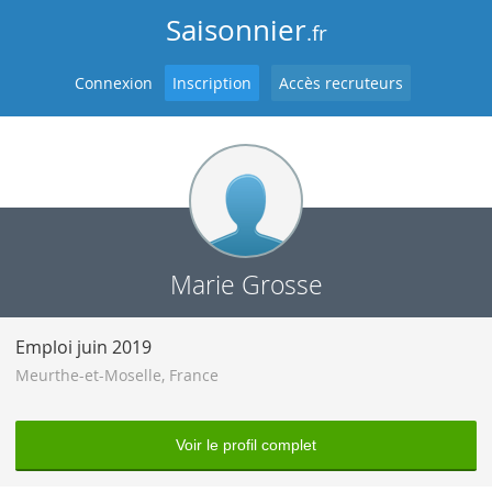
Saisonnier
.fr
Connexion
Inscription
Accès recruteurs
Marie Grosse
Emploi juin 2019
Meurthe-et-Moselle
,
France
Voir le profil complet