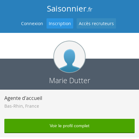
Saisonnier
.fr
Connexion
Inscription
Accès recruteurs
Marie Dutter
Agente d'accueil
Bas-Rhin
,
France
Voir le profil complet