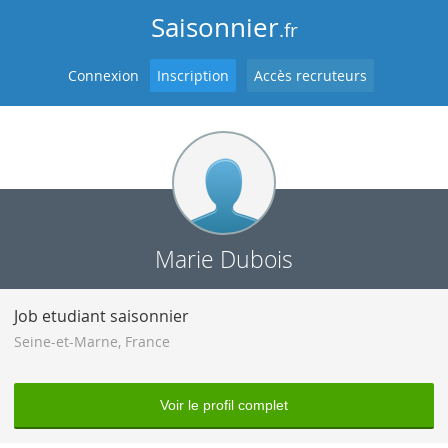
Saisonnier
.fr
Connexion
Inscription
Accès recruteurs
Marie Dubois
Job etudiant saisonnier
Seine-et-Marne
,
France
Voir le profil complet