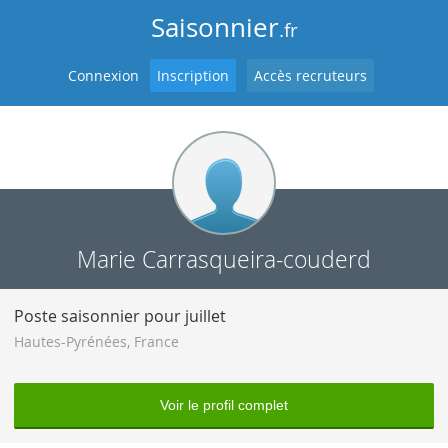
Saisonnier
.fr
Connexion
Inscription
Accès recruteurs
Marie Carrasqueira-couderd
Poste saisonnier pour juillet
Hautes-Pyrénées
,
France
Voir le profil complet