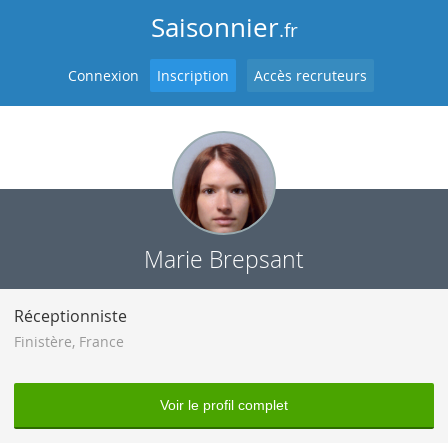
Saisonnier
.fr
Connexion
Inscription
Accès recruteurs
Marie Brepsant
Réceptionniste
Finistère
,
France
Voir le profil complet