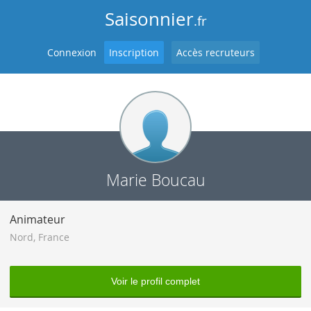
Saisonnier
.fr
Connexion
Inscription
Accès recruteurs
Marie Boucau
Animateur
Nord
,
France
Voir le profil complet