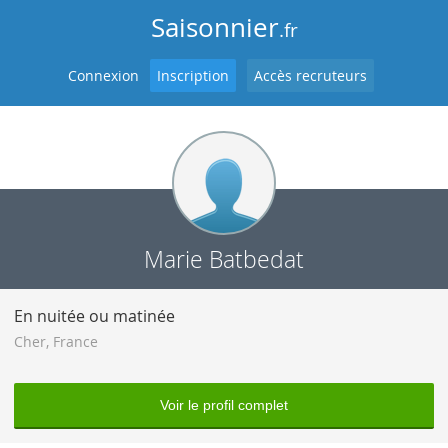
Saisonnier
.fr
Connexion
Inscription
Accès recruteurs
Marie Batbedat
En nuitée ou matinée
Cher
,
France
Voir le profil complet