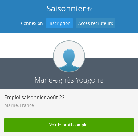
Saisonnier
.fr
Connexion
Inscription
Accès recruteurs
Marie-agnès Yougone
Emploi saisonnier août 22
Marne
,
France
Voir le profil complet