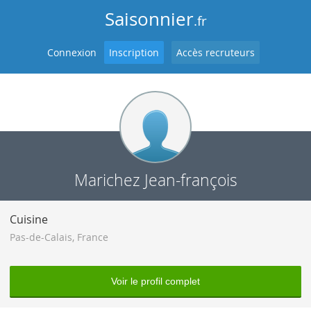
Saisonnier
.fr
Connexion
Inscription
Accès recruteurs
Marichez Jean-françois
Cuisine
Pas-de-Calais
,
France
Voir le profil complet