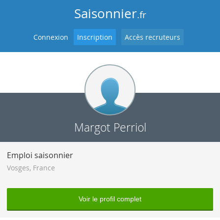
Saisonnier
.fr
Connexion
Inscription
Accès recruteurs
Margot Perriol
Emploi saisonnier
Vosges
,
France
Voir le profil complet