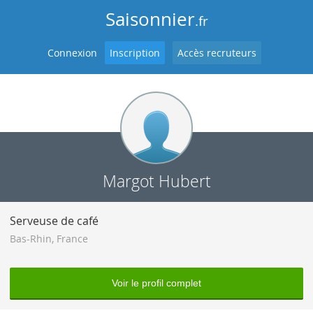
Saisonnier
.fr
Connexion
Inscription
Accès recruteurs
Margot Hubert
Serveuse de café
Bas-Rhin
,
France
Voir le profil complet