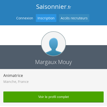
Saisonnier
.fr
Connexion
Inscription
Accès recruteurs
Margaux Mouy
Animatrice
Manche
,
France
Voir le profil complet