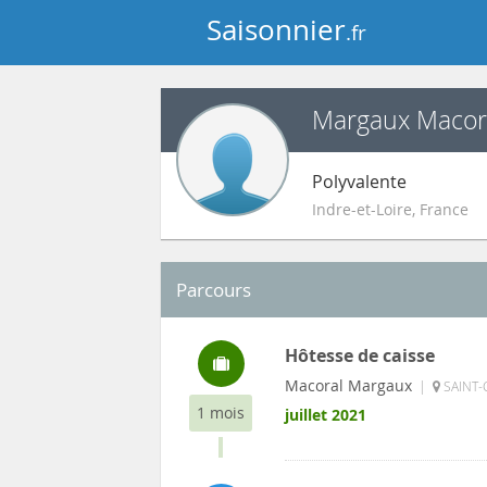
Saisonnier
.fr
Margaux Macor
Polyvalente
Indre-et-Loire
,
France
Parcours
Hôtesse de caisse
Macoral Margaux
|
SAINT-
1 mois
juillet 2021