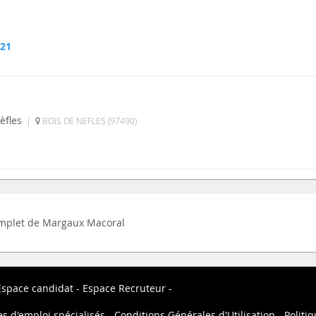
021
èfles
|
BOIS DE NEFLES (97490)
 complet de Margaux Macoral
Espace candidat
Espace Recruteur
es d'emploi spécialisés
Conditions Générales d'Utilisation
Politiq