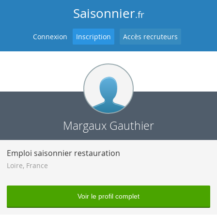
Saisonnier
.fr
Connexion
Inscription
Accès recruteurs
Margaux Gauthier
Emploi saisonnier restauration
Loire
,
France
Voir le profil complet