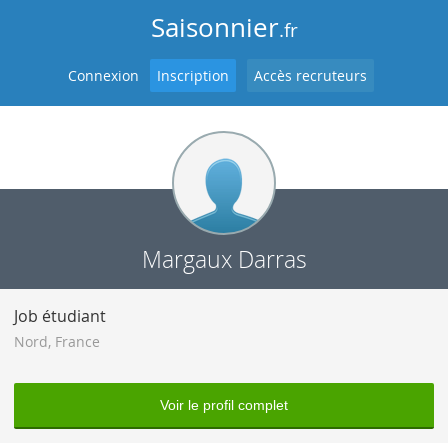
Saisonnier
.fr
Connexion
Inscription
Accès recruteurs
Margaux Darras
Job étudiant
Nord
,
France
Voir le profil complet