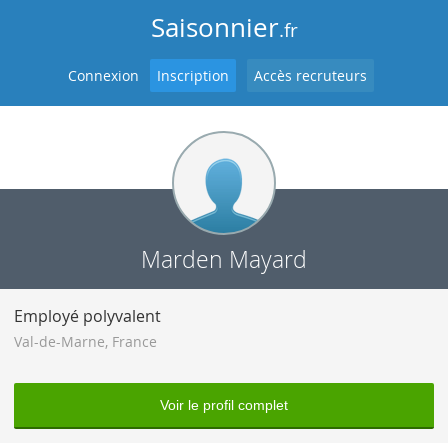
Saisonnier
.fr
Connexion
Inscription
Accès recruteurs
Marden Mayard
Employé polyvalent
Val-de-Marne
,
France
Voir le profil complet