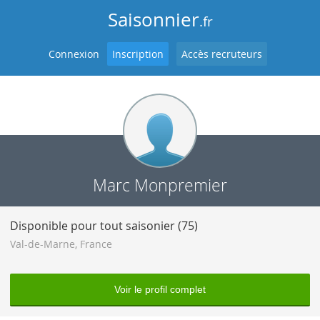
Saisonnier
.fr
Connexion
Inscription
Accès recruteurs
Marc Monpremier
Disponible pour tout saisonier (75)
Val-de-Marne
,
France
Voir le profil complet