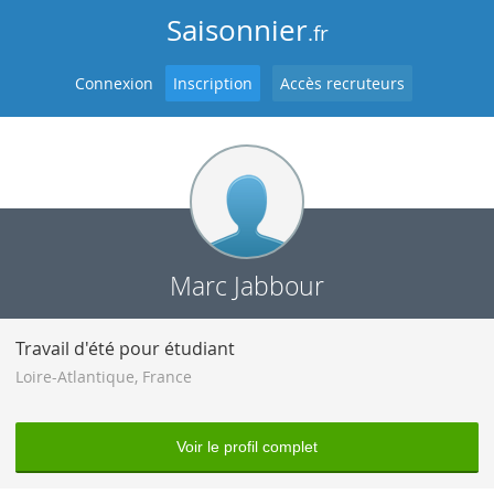
Saisonnier
.fr
Connexion
Inscription
Accès recruteurs
Marc Jabbour
Travail d'été pour étudiant
Loire-Atlantique
,
France
Voir le profil complet